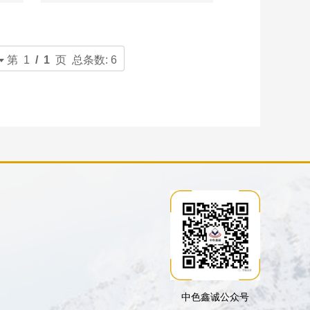
第 1
/ 1
页 总条数: 6
中色鑫诚公众号